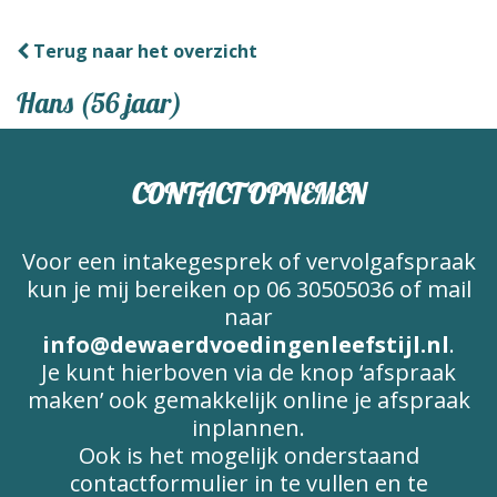
o
g
Terug naar het overzicht
g
l
Hans (56 jaar)
e
n
a
CONTACT OPNEMEN
v
i
g
Voor een intakegesprek of vervolgafspraak
a
kun je mij bereiken op 06 30505036 of mail
t
naar
i
info@dewaerdvoedingenleefstijl.nl
.
o
Je kunt hierboven via de knop ‘afspraak
n
maken’ ook gemakkelijk online je afspraak
inplannen.
Ook is het mogelijk onderstaand
contactformulier in te vullen en te