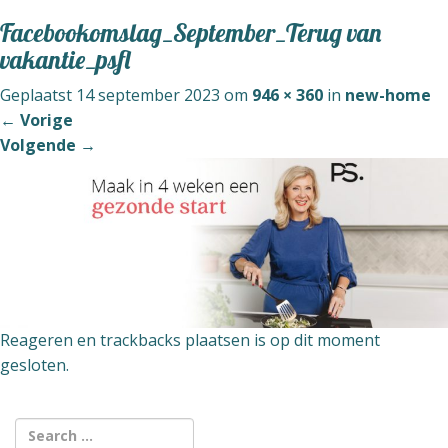
o
g
Facebookomslag_September_Terug van
g
vakantie_psfl
l
Geplaatst
14 september 2023
om
946 × 360
in
new-home
e
←
Vorige
n
Volgende
→
a
v
i
g
a
t
i
o
Reageren en trackbacks plaatsen is op dit moment
n
gesloten.